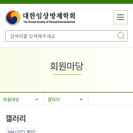
메
전
뉴
체
닫
메
기
뉴
회원마당
회원마당
갤러리
갤러리
Total 125건
1 페이지