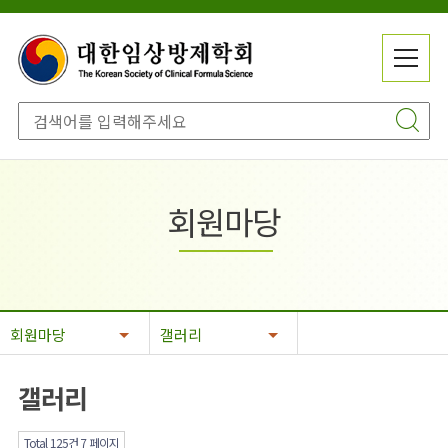
메
전
뉴
체
닫
메
기
뉴
회원마당
회원마당
갤러리
갤러리
Total 125건
7 페이지