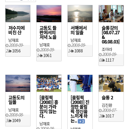
저수지에
교동도 들
서해에서
슬통강의
비친 산
판에서의
의 일출
[08.07.27
저녁 노을
&
남재호
남재호
08.08.03]
2008-09-
남재호
2008-09-
2008-09-
조아라
21
1056
14
1088
2008-09-
14
1061
03
1117
교동도의
[올림픽
[올림픽
슬통 2
일몰
(2008)] 흥
(2008)] 진
김진환
분이 가라
정한 올림
남재호
2008-07-
앉지 않는
픽 정신을
2008-08-
다.
느끼게 하
28
1017
는..
31
1049
+ 2
남재호
2008-08-